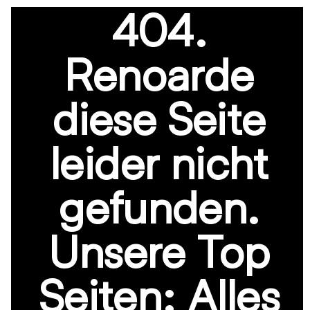
404.
Skip
to
Renoarde
content
diese Seite
leider nicht
gefunden.
Unsere Top
Seiten: Alles