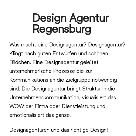
Skip
Design Agentur
to
Open
Close
content
Regensburg
mobile
mobile
menu
menu
Was macht eine Designagentur? Designagentur?
Klingt nach guten Entwürfen und schönen
Bildchen. Eine Designagentur geleitet
unternehmerische Prozesse die zur
Kommunikations an die Zielgruppe notwendig
sind. Die Designagentur bringt Struktur in die
Unternehmenskommunikation, visualisiert das
WOW der Firma oder Dienstleistung und
emotionalisiert das ganze.
Designagenturen und das richtige
Design
!