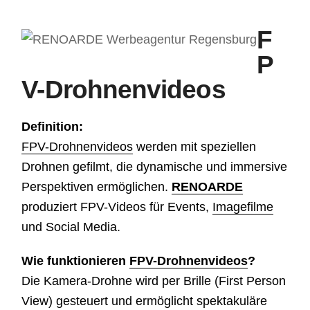
Skip
F
to
Open
Close
content
P
mobile
mobile
V-Drohnenvideos
menu
menu
Definition:
FPV-Drohnenvideos
werden mit speziellen
Drohnen gefilmt, die dynamische und immersive
Perspektiven ermöglichen.
RENOARDE
produziert FPV-Videos für Events,
Imagefilme
und Social Media.
Wie funktionieren
FPV-Drohnenvideos
?
Die Kamera-Drohne wird per Brille (First Person
View) gesteuert und ermöglicht spektakuläre