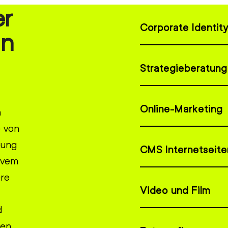
er
Corporate Identit
in
Strategieberatung
Online-Marketing
n
e von
bung
CMS Internetseite
tivem
ere
Video und Film
d
hen.