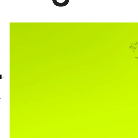
l-
t
n