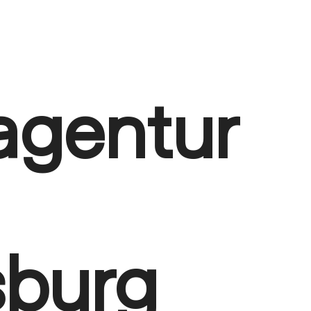
gentur
burg