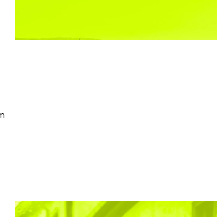
um
d
.