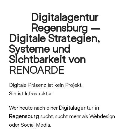
Skip
Digitalagentur
to
Open
Close
content
Regensburg –
mobile
mobile
Digitale Strategien,
menu
menu
Systeme und
Sichtbarkeit von
RENOARDE
Digitale Präsenz ist kein Projekt.
Sie ist Infrastruktur.
Wer heute nach einer
Digitalagentur in
Regensburg
sucht, sucht mehr als Webdesign
oder Social Media.