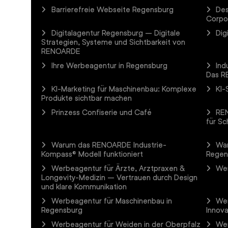
Barrierefreie Webseite Regensburg
Des
Corpo
Digitalagentur Regensburg – Digitale
Dig
Strategien, Systeme und Sichtbarkeit von
RENOARDE
Ihre Werbeagentur in Regensburg
Ind
Das R
KI-Marketing für Maschinenbau: Komplexe
KI-
Produkte sichtbar machen
Prinzess Confiserie und Café
REN
für Sc
Warum das RENOARDE Industrie-
Wa
Kompass® Modell funktioniert
Regen
Werbeagentur für Ärzte, Arztpraxen &
Wer
Longevity-Medizin – Vertrauen durch Design
und klare Kommunikation
Werbeagentur für Maschinenbau in
Wer
Regensburg
Innova
Werbeagentur für Weiden in der Oberpfalz
Wer