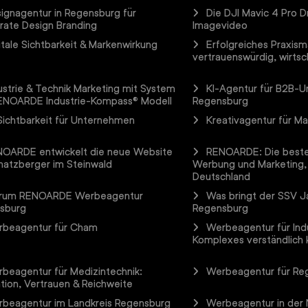
ignagentur in Regensburg für
Die DJI Mavic 4 Pro D
rate Design Branding
Imagevideo
itale Sichtbarkeit & Markenwirkung
Erfolgreiches Praxism
vertrauenswürdig, wirtsch
ustrie & Technik Marketing mit System
KI-Agentur für B2B-
ENOARDE Industrie-Kompass® Modell
Regensburg
Sichtbarkeit für Unternehmen
Kreativagentur für M
OARDE entwickelt die neue Website
RENOARDE: Die beste
hatzberger im Steinwald
Werbung und Marketing,
Deutschland
rum RENOARDE Werbeagentur
Was bringt der SSV Ja
sburg
Regensburg
beagentur für Cham
Werbeagentur für Ind
Komplexes verständlich
beagentur für Medizintechnik:
Werbeagentur für Re
tion, Vertrauen & Reichweite
beagentur im Landkreis Regensburg
Werbeagentur in der