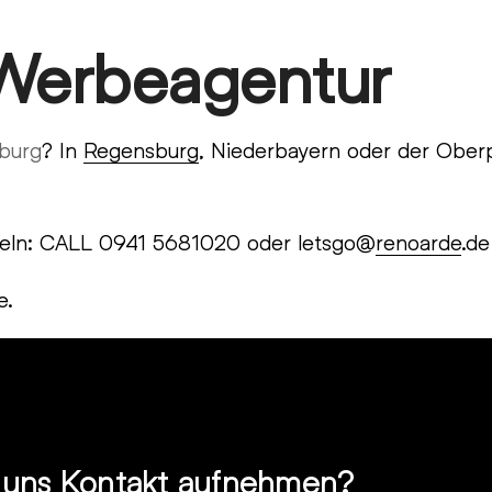
 Werbeagentur
burg
? In
Regensburg
, Niederbayern oder der Oberp
ackeln: CALL 0941 5681020 oder letsgo@
renoarde
.de
e.
t uns Kontakt aufnehmen?