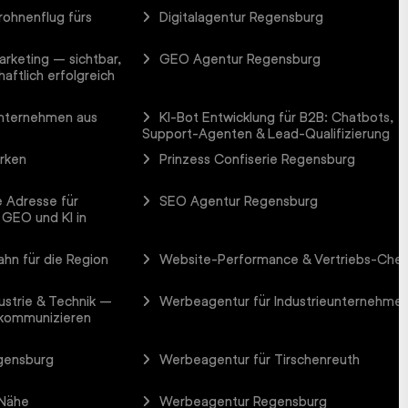
rohnenflug fürs
Digitalagentur Regensburg
arketing – sichtbar,
GEO Agentur Regensburg
aftlich erfolgreich
Unternehmen aus
KI-Bot Entwicklung für B2B: Chatbots,
Support-Agenten & Lead-Qualifizierung
arken
Prinzess Confiserie Regensburg
 Adresse für
SEO Agentur Regensburg
 GEO und KI in
hn für die Region
Website-Performance & Vertriebs-Che
ustrie & Technik –
Werbeagentur für Industrieunternehme
 kommunizieren
gensburg
Werbeagentur für Tirschenreuth
 Nähe
Werbeagentur Regensburg