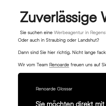
Skip
Zuverlässige
Open
Close
to
content
mobile
mobile
menu
menu
Sie suchen eine
Werbeagentur in Regens
Oder auch in Straubing oder Landshut?
Dann sind Sie hier richtig. Nicht lange f
Wir vom Team
Renoarde
freuen uns auf Si
Renoarde Glossar
Sie möchten direkt mi