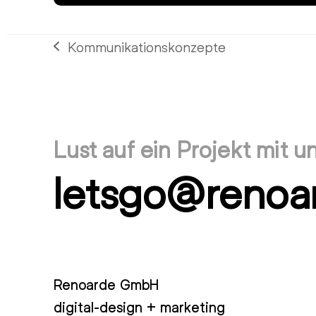
Kommunikationskonzepte
vorheriger
Beitrag:
Lust auf ein Projekt mit u
letsgo@renoa
Renoarde GmbH
digital-design + marketing