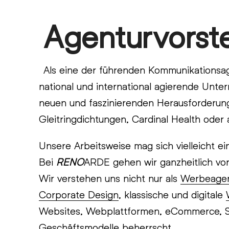
Skip
Agenturvorste
Open
Close
to
content
mobile
mobile
menu
menu
Als eine der führenden Kommunikationsag
national und international agierende Unte
neuen und faszinierenden Herausforderung
Gleitringdichtungen, Cardinal Health oder
Unsere Arbeitsweise mag sich vielleicht ei
Bei
RENO
ARDE gehen wir ganzheitlich vor,
Wir verstehen uns nicht nur als
Werbeagen
Corporate Design
, klassische und digitale
Websites, Webplattformen, eCommerce, Soc
Geschäftsmodelle beherrscht.