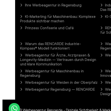
Ihre Werbeagentur in Regensburg
Ind
Das R
KI-Marketing für Maschinenbau: Komplexe
KI-
Produkte sichtbar machen
Prinzess Confiserie und Café
REN
für Sc
Warum das RENOARDE Industrie-
Wa
Kompass® Modell funktioniert
Regen
Werbeagentur für Ärzte, Arztpraxen &
Wer
Longevity-Medizin – Vertrauen durch Design
und klare Kommunikation
Werbeagentur für Maschinenbau in
Wer
Regensburg
Innova
Werbeagentur für Weiden in der Oberpfalz
Wer
Werbeagentur Regensburg – RENOARDE
Wer
Design
©
Werbeagentur Renoarde - Digitale Sichtbarkeit & Ma