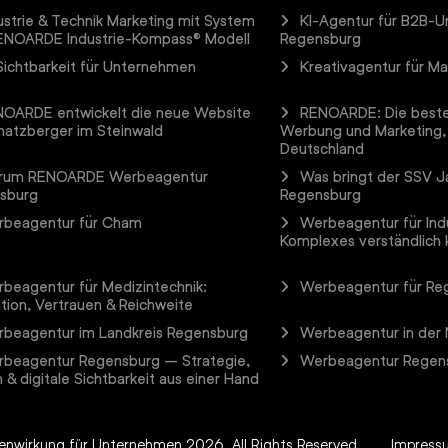
ustrie & Technik Marketing mit System
KI-Agentur für B2B-
ENOARDE Industrie-Kompass® Modell
Regensburg
Sichtbarkeit für Unternehmen
Kreativagentur für M
OARDE entwickelt die neue Website
RENOARDE: Die beste
hatzberger im Steinwald
Werbung und Marketing,
Deutschland
rum RENOARDE Werbeagentur
Was bringt der SSV Ja
sburg
Regensburg
beagentur für Cham
Werbeagentur für Ind
Komplexes verständlich
beagentur für Medizintechnik:
Werbeagentur für Re
tion, Vertrauen & Reichweite
beagentur im Landkreis Regensburg
Werbeagentur in der
beagentur Regensburg – Strategie,
Werbeagentur Regens
 & digitale Sichtbarkeit aus einer Hand
rkenwirkung für Unternehmen
2026. All Rights Reserved.
Impress