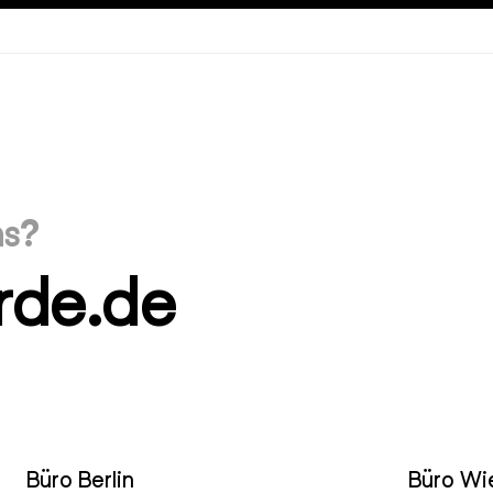
ns?
rde.de
Büro Berlin
Büro Wi