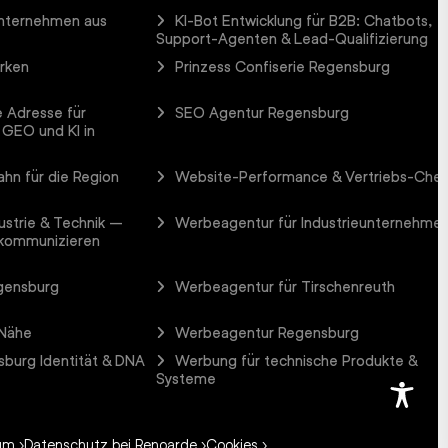
Unternehmen aus
KI-Bot Entwicklung für B2B: Chatbots,
Support-Agenten & Lead-Qualifizierung
arken
Prinzess Confiserie Regensburg
 Adresse für
SEO Agentur Regensburg
 GEO und KI in
hn für die Region
Website-Performance & Vertriebs-Che
ustrie & Technik –
Werbeagentur für Industrieunternehme
 kommunizieren
gensburg
Werbeagentur für Tirschenreuth
 Nähe
Werbeagentur Regensburg
burg Identität & DNA
Werbung für technische Produkte &
Systeme
um
Datenschutz bei Renoarde
Cookies