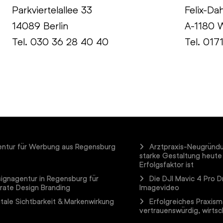
Parkviertelallee 33
Felix-Da
14089 Berlin
A-1180 
Tel.
030 36 28 40 40
Tel. 017
ntur für Werbung aus Regensburg
Arztpraxis-Neugründ
starke Gestaltung heute
Erfolgsfaktor ist
ignagentur in Regensburg für
Die DJI Mavic 4 Pro D
rate Design Branding
Imagevideo
itale Sichtbarkeit & Markenwirkung
Erfolgreiches Praxism
vertrauenswürdig, wirtsch