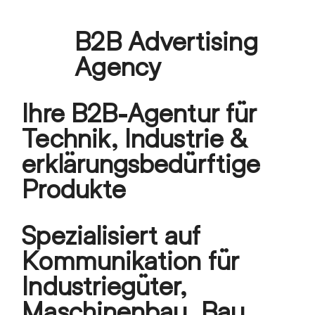
Skip
B2B Advertising
to
Open
Close
content
Agency
mobile
mobile
menu
menu
Ihre B2B-Agentur für
Technik, Industrie &
erklärungsbedürftige
Produkte
Spezialisiert auf
Kommunikation für
Industriegüter,
Maschinenbau, Bau,