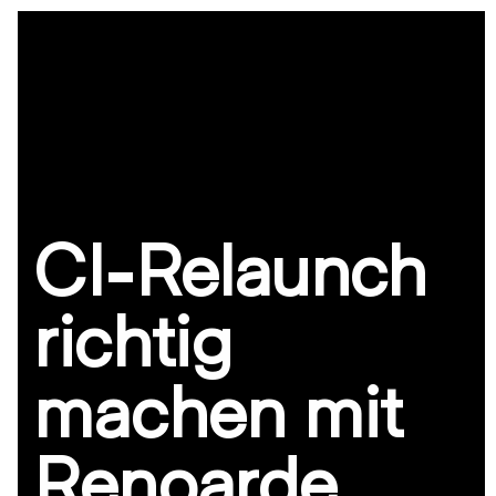
Skip
Open
Close
to
mobile
mobile
content
menu
menu
CI-Relaunch
richtig
machen mit
Renoarde