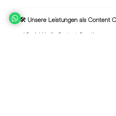
🛠️ Unsere Leistungen als Content 
✔️
Social Media Content Creation
Reels, Stories & Karussell-Posts
Hochwertige Bildwelten & Texte
Hashtag-Strategien & visuelle Tonalität
✔️
Foto & Videoproduktion
Produktshootings &
Imagefilme
Behind-the-Scenes & Mitarbeiterporträ
Event-Berichterstattung