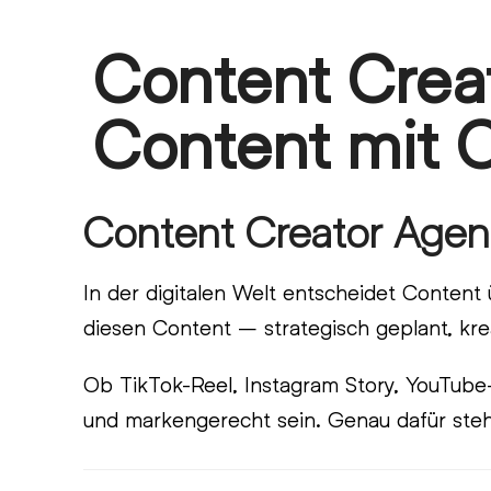
Skip
Content Creat
Open
Close
to
content
mobile
mobile
Content mit 
menu
menu
Content Creator Agentu
In der digitalen Welt entscheidet Content
diesen Content – strategisch geplant, kre
Ob TikTok-Reel, Instagram Story, YouTube-
und markengerecht sein. Genau dafür ste