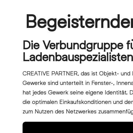
Skip
Begeisternder
Open
Close
to
content
mobile
mobile
menu
menu
Die Verbundgruppe fü
Ladenbauspezialisten
CREATIVE PARTNER, das ist Objekt- und 
Gewerke sind unterteilt in Fenster-, Inne
hat jedes Gewerk seine eigene Identität. 
die optimalen Einkaufskonditionen und d
zum Nutzen des Netzwerkes zusammenfü