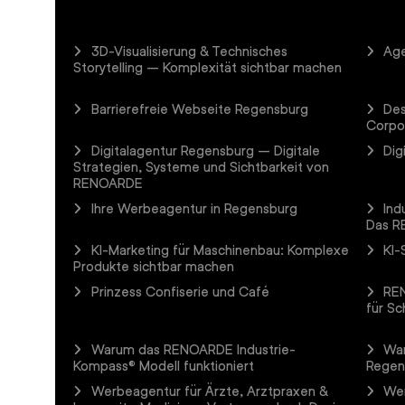
3D-Visualisierung & Technisches
Age
Storytelling – Komplexität sichtbar machen
Barrierefreie Webseite Regensburg
Des
Corpo
Digitalagentur Regensburg – Digitale
Dig
Strategien, Systeme und Sichtbarkeit von
RENOARDE
Ihre Werbeagentur in Regensburg
Ind
Das R
KI-Marketing für Maschinenbau: Komplexe
KI-
Produkte sichtbar machen
Prinzess Confiserie und Café
REN
für Sc
Warum das RENOARDE Industrie-
Wa
Kompass® Modell funktioniert
Regen
Werbeagentur für Ärzte, Arztpraxen &
Wer