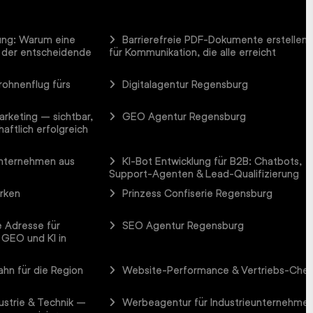
ung: Warum eine
Barrierefreie PDF-Dokumente erstellen
 der entscheidende
für Kommunikation, die alle erreicht
rohnenflug fürs
Digitalagentur Regensburg
arketing – sichtbar,
GEO Agentur Regensburg
aftlich erfolgreich
Unternehmen aus
KI-Bot Entwicklung für B2B: Chatbots,
Support-Agenten & Lead-Qualifizierung
arken
Prinzess Confiserie Regensburg
 Adresse für
SEO Agentur Regensburg
 GEO und KI in
hn für die Region
Website-Performance & Vertriebs-Che
ustrie & Technik –
Werbeagentur für Industrieunternehme