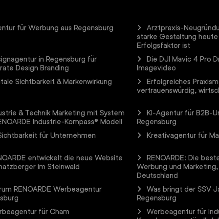
ntur für Werbung aus Regensburg
Arztpraxis-Neugründ
starke Gestaltung heute
Erfolgsfaktor ist
ignagentur in Regensburg für
Die DJI Mavic 4 Pro D
rate Design Branding
Imagevideo
itale Sichtbarkeit & Markenwirkung
Erfolgreiches Praxism
vertrauenswürdig, wirtsch
ustrie & Technik Marketing mit System
KI-Agentur für B2B-
ENOARDE Industrie-Kompass® Modell
Regensburg
Sichtbarkeit für Unternehmen
Kreativagentur für M
OARDE entwickelt die neue Website
RENOARDE: Die beste
hatzberger im Steinwald
Werbung und Marketing,
Deutschland
rum RENOARDE Werbeagentur
Was bringt der SSV Ja
sburg
Regensburg
beagentur für Cham
Werbeagentur für Ind