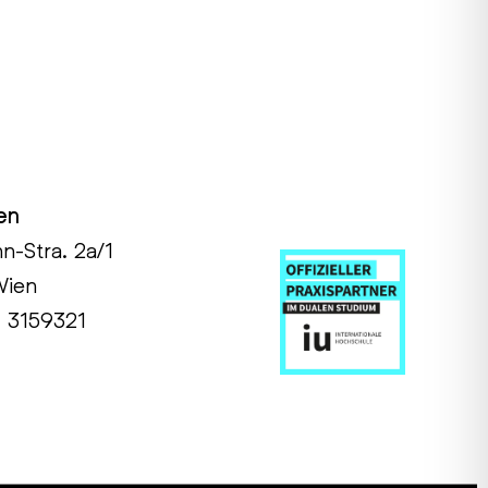
en
hn-Stra. 2a/1
Wien
1 3159321