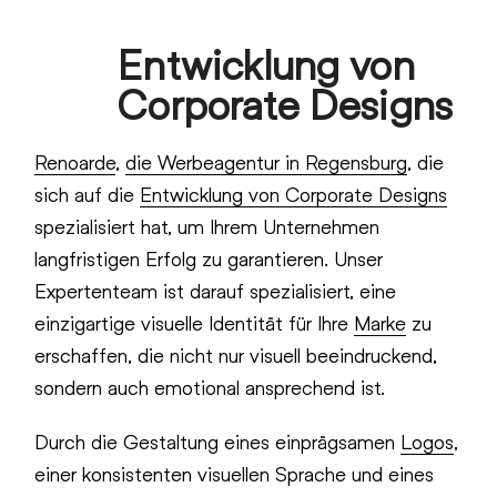
Skip
Entwicklung von
to
Open
Close
content
Corporate Designs
mobile
mobile
menu
menu
Renoarde
,
die Werbeagentur in Regensburg
, die
sich auf die
Entwicklung von Corporate Designs
spezialisiert hat, um Ihrem Unternehmen
langfristigen Erfolg zu garantieren. Unser
Expertenteam ist darauf spezialisiert, eine
einzigartige visuelle Identität für Ihre
Marke
zu
erschaffen, die nicht nur visuell beeindruckend,
sondern auch emotional ansprechend ist.
Durch die Gestaltung eines einprägsamen
Logos
,
einer konsistenten visuellen Sprache und eines