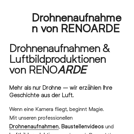
Skip
Drohnenaufnahme
to
Open
Close
content
n von RENOARDE
mobile
mobile
menu
menu
Drohnenaufnahmen &
Luftbildproduktionen
von RENO
ARDE
Mehr als nur Drohne – wir erzählen Ihre
Geschichte aus der Luft.
Wenn eine Kamera fliegt, beginnt Magie.
Mit unseren professionellen
Drohnenaufnahmen
,
Baustellenvideos
und