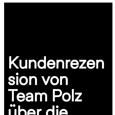
Skip
Open
Close
to
mobile
mobile
content
menu
menu
Kundenrezen
sion von
Team Polz
über die