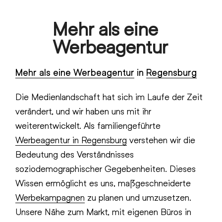
Skip
Mehr als eine
to
Open
Close
content
Werbeagentur
mobile
mobile
menu
menu
Mehr als eine Werbeagentur
in
Regensburg
Die Medienlandschaft hat sich im Laufe der Zeit
verändert, und wir haben uns mit ihr
weiterentwickelt. Als familiengeführte
Werbeagentur in Regensburg
verstehen wir die
Bedeutung des Verständnisses
soziodemographischer Gegebenheiten. Dieses
Wissen ermöglicht es uns, maßgeschneiderte
Werbekampagnen
zu planen und umzusetzen.
Unsere Nähe zum Markt, mit eigenen Büros in