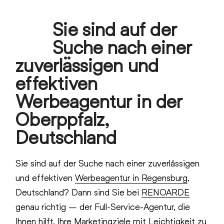
Skip
Sie sind auf der
to
Open
Close
content
Suche nach einer
mobile
mobile
zuverlässigen und
menu
menu
effektiven
Werbeagentur in der
Oberppfalz,
Deutschland
Sie sind auf der Suche nach einer zuverlässigen
und effektiven
Werbeagentur in Regensburg
,
Deutschland? Dann sind Sie bei
RENOARDE
genau richtig – der Full-Service-Agentur, die
Ihnen hilft, Ihre Marketingziele mit Leichtigkeit zu