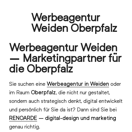
Skip
Werbeagentur
to
Open
Close
content
Weiden Oberpfalz
mobile
mobile
menu
menu
Werbeagentur Weiden
– Marketingpartner für
die Oberpfalz
Sie suchen eine
Werbeagentur in Weiden
oder
im Raum
Oberpfalz
, die nicht nur gestaltet,
sondern auch strategisch denkt, digital entwickelt
und persönlich für Sie da ist? Dann sind Sie bei
RENOARDE
– digital-design und marketing
genau richtig.