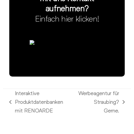
aufnehmen?
Einfach hier klicken!
Interaktive
Werbeagentur für
Produktdatenbanken
Straubing?
vorheriger
Nächster
mit RENOARDE
Gerne.
Beitrag:
Beitrag: