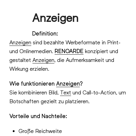
Skip
Anzeigen
to
Open
Close
content
mobile
mobile
Definition:
menu
menu
Anzeigen
sind bezahlte Werbeformate in Print-
und Onlinemedien.
RENOARDE
konzipiert und
gestaltet
Anzeigen
, die Aufmerksamkeit und
Wirkung erzielen.
Wie funktionieren
Anzeigen
?
Sie kombinieren Bild,
Text
und Call-to-Action, um
Botschaften gezielt zu platzieren.
Vorteile und Nachteile:
Große Reichweite