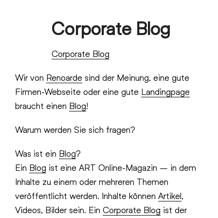
Skip
Corporate Blog
to
Open
Close
content
mobile
mobile
Corporate Blog
menu
menu
Wir von
Renoarde
sind der Meinung, eine gute
Firmen-Webseite oder eine gute
Landingpage
braucht einen
Blog
!
Warum werden Sie sich fragen?
Was ist ein
Blog
?
Ein
Blog
ist eine ART Online-Magazin – in dem
Inhalte zu einem oder mehreren Themen
veröffentlicht werden. Inhalte können
Artikel
,
Videos, Bilder sein. Ein
Corporate Blog
ist der