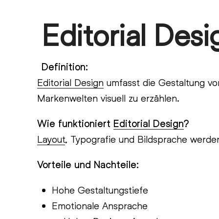
Skip
Editorial Desi
Open
Close
to
content
mobile
mobile
menu
menu
Definition:
Editorial Design
umfasst die Gestaltung v
Markenwelten visuell zu erzählen.
Wie funktioniert
Editorial Design
?
Layout
, Typografie und Bildsprache werden
Vorteile und Nachteile:
Hohe Gestaltungstiefe
Emotionale Ansprache