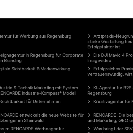
entur für Werbung aus Regensburg
Arztpraxis-Neugrü
starke Gestaltung he
Erfolgsfaktor ist
signagentur in Regensburg für Corporate
Die DJI Mavic 4 Pro
gn Branding
Imagevideo
gitale Sichtbarkeit & Markenwirkung
Erfolgreiches Praxi
vertrauenswürdig, wirt
dustrie & Technik Marketing mit System
KI-Agentur für B2
RENOARDE Industrie-Kompass® Modell
Regensburg
-Sichtbarkeit für Unternehmen
Kreativagentur für
NOARDE entwickelt die neue Website für
RENOARDE: Die bes
tzberger im Steinwald
und Marketing, GEO un
arum RENOARDE Werbeagentur
Was bringt der SSV