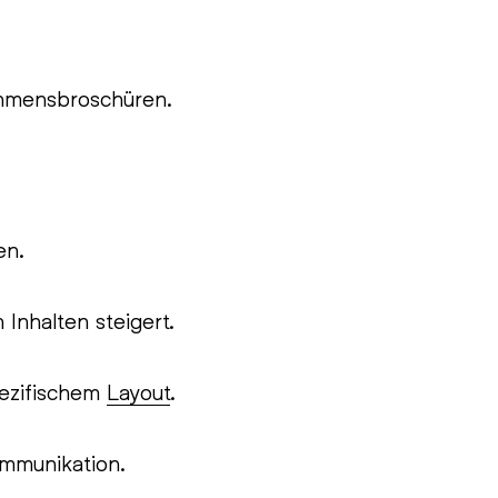
hmensbroschüren.
en.
Inhalten steigert.
pezifischem
Layout
.
mmunikation.