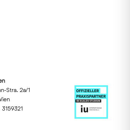
en
hn-Stra. 2a/1
Wien
1 3159321