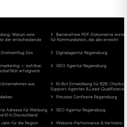
ndung: Warum eine
Barrierefreie PDF-Dokumente erstel
ute der entscheidende
für Kommunikation, die alle erreicht
 Drohnenflug fürs
Digitalagentur Regensburg
smarketing – sichtbar,
GEO Agentur Regensburg
schaftlich erfolgreich
B-Unternehmen aus
KI-Bot Entwicklung für B2B: Chatbots
Support-Agenten & Lead-Qualifizierun
 Marken
Prinzess Confiserie Regensburg
te Adresse für Werbung
SEO Agentur Regensburg
d KI in Deutschland
 Jahn für die Region
Website-Performance & Vertriebs-