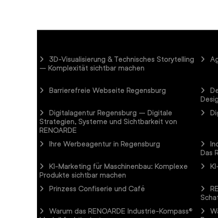
3D-Visualisierung & Technisches Storytelling
Ag
– Komplexität sichtbar machen
Barrierefreie Webseite Regensburg
De
Desi
Digitalagentur Regensburg – Digitale
Di
Strategien, Systeme und Sichtbarkeit von
RENOARDE
Ihre Werbeagentur in Regensburg
In
Das 
KI-Marketing für Maschinenbau: Komplexe
KI
Produkte sichtbar machen
Prinzess Confiserie und Café
RE
Scha
Warum das RENOARDE Industrie-Kompass®
W