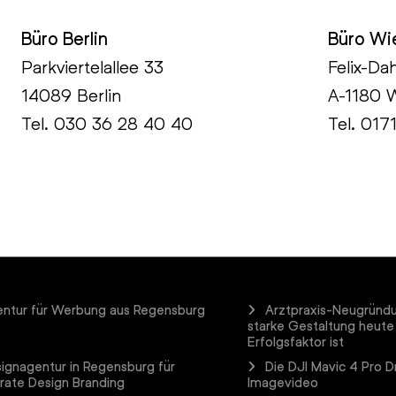
Büro Berlin
Büro Wi
Parkviertelallee 33
Felix-Da
14089 Berlin
A-1180 
Tel.
030 36 28 40 40
Tel. 017
ntur für Werbung aus Regensburg
Arztpraxis-Neugründ
starke Gestaltung heute
Erfolgsfaktor ist
ignagentur in Regensburg für
Die DJI Mavic 4 Pro D
rate Design Branding
Imagevideo