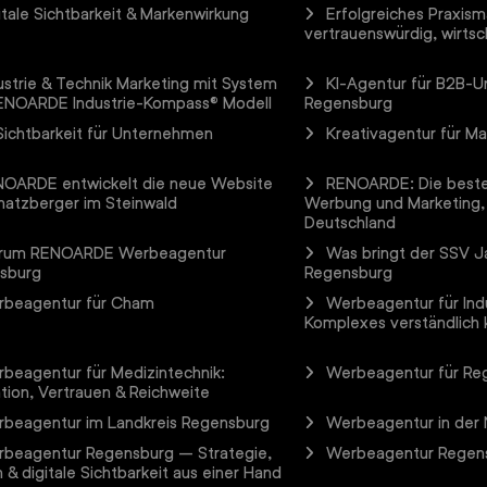
itale Sichtbarkeit & Markenwirkung
Erfolgreiches Praxism
vertrauenswürdig, wirtsch
ustrie & Technik Marketing mit System
KI-Agentur für B2B-
ENOARDE Industrie-Kompass® Modell
Regensburg
Sichtbarkeit für Unternehmen
Kreativagentur für M
OARDE entwickelt die neue Website
RENOARDE: Die beste
hatzberger im Steinwald
Werbung und Marketing,
Deutschland
rum RENOARDE Werbeagentur
Was bringt der SSV Ja
sburg
Regensburg
beagentur für Cham
Werbeagentur für Ind
Komplexes verständlich
beagentur für Medizintechnik:
Werbeagentur für Re
tion, Vertrauen & Reichweite
beagentur im Landkreis Regensburg
Werbeagentur in der
beagentur Regensburg – Strategie,
Werbeagentur Regens
 & digitale Sichtbarkeit aus einer Hand