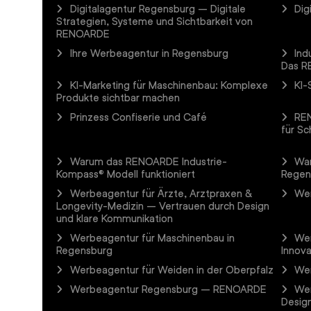
Digitalagentur Regensburg – Digitale
Dig
Strategien, Systeme und Sichtbarkeit von
RENOARDE
Ihre Werbeagentur in Regensburg
Ind
Das R
KI-Marketing für Maschinenbau: Komplexe
KI-
Produkte sichtbar machen
Prinzess Confiserie und Café
REN
für Sc
Warum das RENOARDE Industrie-
Wa
Kompass® Modell funktioniert
Regen
Werbeagentur für Ärzte, Arztpraxen &
Wer
Longevity-Medizin – Vertrauen durch Design
und klare Kommunikation
Werbeagentur für Maschinenbau in
Wer
Regensburg
Innova
Werbeagentur für Weiden in der Oberpfalz
Wer
Werbeagentur Regensburg – RENOARDE
Wer
Design