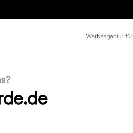
Werbeagentur für
Nächster
Beitrag:
ns?
rde.de