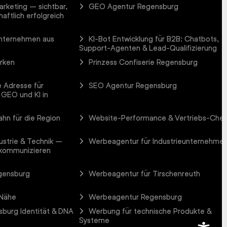
arketing – sichtbar,
GEO Agentur Regensburg
aftlich erfolgreich
Unternehmen aus
KI-Bot Entwicklung für B2B: Chatbots,
Support-Agenten & Lead-Qualifizierung
arken
Prinzess Confiserie Regensburg
 Adresse für
SEO Agentur Regensburg
 GEO und KI in
hn für die Region
Website-Performance & Vertriebs-Che
ustrie & Technik –
Werbeagentur für Industrieunternehme
 kommunizieren
gensburg
Werbeagentur für Tirschenreuth
 Nähe
Werbeagentur Regensburg
burg Identität & DNA
Werbung für technische Produkte &
Systeme