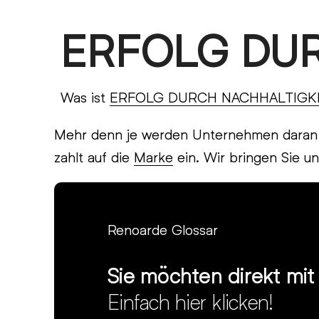
Skip
ERFOLG DU
Open
Close
to
content
mobile
mobile
menu
menu
Was ist
ERFOLG DURCH NACHHALTIGK
Mehr denn je werden Unternehmen daran ge
zahlt auf die
Marke
ein. Wir bringen Sie u
Renoarde Glossar
Sie möchten direkt mi
Einfach hier klicken!