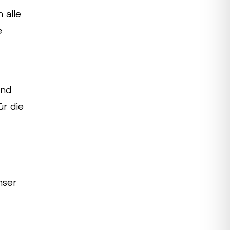
 alle
e
und
ür die
ser 