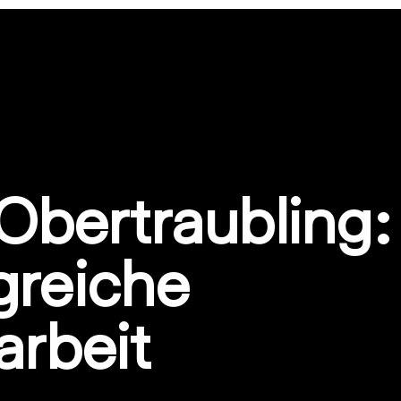
bertraubling:
greiche
rbeit