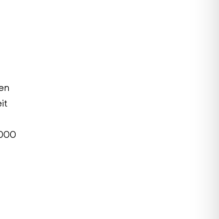
en
it
.000