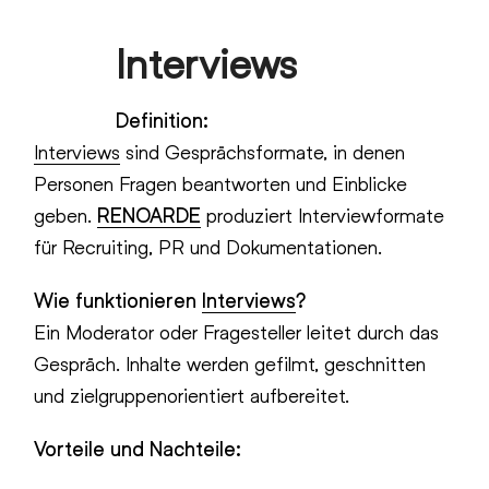
Skip
Interviews
to
Open
Close
content
mobile
mobile
Definition:
menu
menu
Interviews
sind Gesprächsformate, in denen
Personen Fragen beantworten und Einblicke
geben.
RENOARDE
produziert Interviewformate
für Recruiting, PR und Dokumentationen.
Wie funktionieren
Interviews
?
Ein Moderator oder Fragesteller leitet durch das
Gespräch. Inhalte werden gefilmt, geschnitten
und zielgruppenorientiert aufbereitet.
Vorteile und Nachteile: