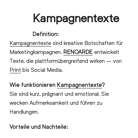
Skip
Kampagnentexte
to
Open
Close
content
mobile
mobile
Definition:
menu
menu
Kampagnentexte
sind kreative Botschaften für
Marketingkampagnen.
RENOARDE
entwickelt
Texte, die plattformübergreifend wirken – von
Print
bis Social Media.
Wie funktionieren
Kampagnentexte
?
Sie sind kurz, prägnant und emotional. Sie
wecken Aufmerksamkeit und führen zu
Handlungen.
Vorteile und Nachteile: