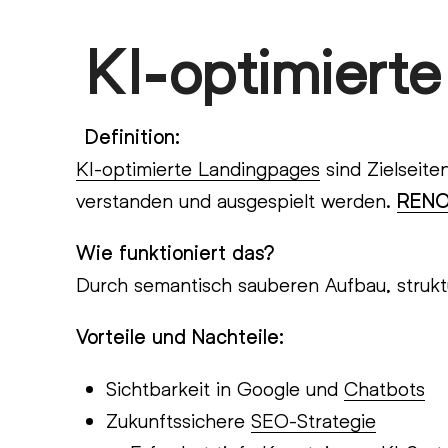
Skip
KI-optimiert
Open
Close
to
content
mobile
mobile
menu
menu
Definition:
KI-optimierte Landingpages
sind Zielseite
verstanden und ausgespielt werden.
REN
Wie funktioniert das?
Durch semantisch sauberen Aufbau, strukt
Vorteile und Nachteile:
Sichtbarkeit in Google und
Chatbots
Zukunftssichere
SEO-Strategie