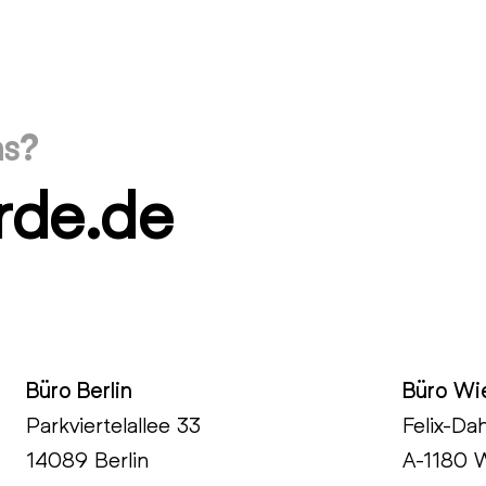
ns?
rde.de
Büro Berlin
Büro Wi
Parkviertelallee 33
Felix-Da
14089 Berlin
A-1180 