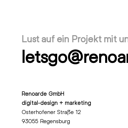
vorheriger
Beitrag:
Lust auf ein Projekt mit u
letsgo@renoa
Renoarde GmbH
digital-design + marketing
Osterhofener Straße 12
93055 Regensburg