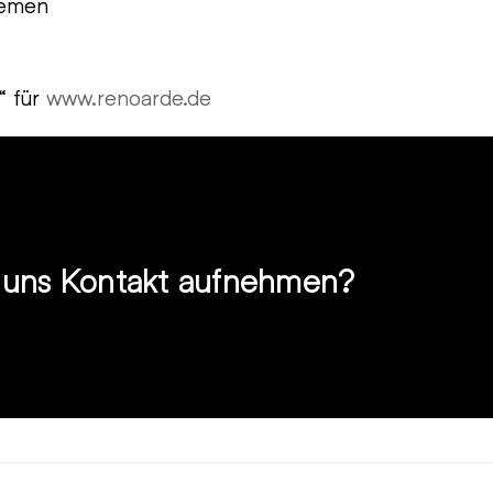
temen
“ für
www.renoarde.de
t uns Kontakt aufnehmen?