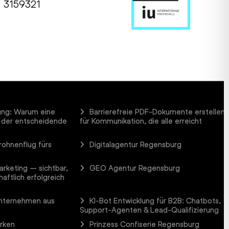
1 3159321
ung: Warum eine
Barrierefreie PDF-Dokumente erstellen
 der entscheidende
für Kommunikation, die alle erreicht
rohnenflug fürs
Digitalagentur Regensburg
arketing – sichtbar,
GEO Agentur Regensburg
aftlich erfolgreich
Unternehmen aus
KI-Bot Entwicklung für B2B: Chatbots,
Support-Agenten & Lead-Qualifizierung
arken
Prinzess Confiserie Regensburg