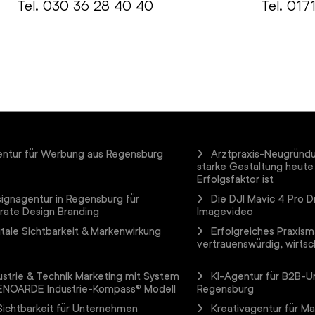
Tel.
030 36 28 40 40
Tel. 017
ntur für Werbung aus Regensburg
Arztpraxis-Neugründ
starke Gestaltung heute
Erfolgsfaktor ist
ignagentur in Regensburg für
Die DJI Mavic 4 Pro D
rate Design Branding
Imagevideo
itale Sichtbarkeit & Markenwirkung
Erfolgreiches Praxism
vertrauenswürdig, wirtsch
ustrie & Technik Marketing mit System
KI-Agentur für B2B-
ENOARDE Industrie-Kompass® Modell
Regensburg
Sichtbarkeit für Unternehmen
Kreativagentur für M