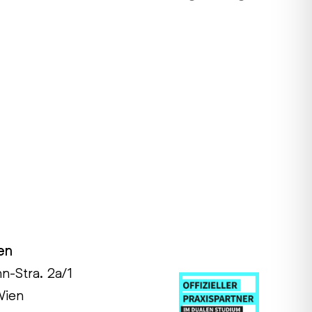
Nächster
Beitrag:
en
hn-Stra. 2a/1
Wien