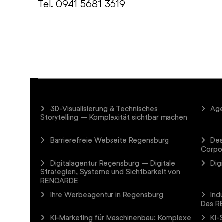
Tel.
0941 5681 3619
3D-Visualisierung & Technisches
Age
Storytelling – Komplexität sichtbar machen
Barrierefreie Webseite Regensburg
Des
Corpo
Digitalagentur Regensburg – Digitale
Dig
Strategien, Systeme und Sichtbarkeit von
RENOARDE
Ihre Werbeagentur in Regensburg
Ind
Das R
KI-Marketing für Maschinenbau: Komplexe
KI-