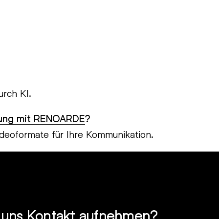
urch KI.
rung mit RENOARDE
?
ideoformate für Ihre Kommunikation.
t uns Kontakt aufnehmen?