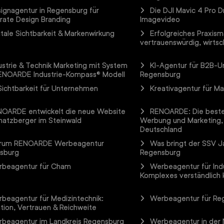
ignagentur in Regensburg für
Die DJI Mavic 4 Pro D
rate Design Branding
Imagevideo
itale Sichtbarkeit & Markenwirkung
Erfolgreiches Praxism
vertrauenswürdig, wirtsch
ustrie & Technik Marketing mit System
KI-Agentur für B2B-
ENOARDE Industrie-Kompass® Modell
Regensburg
Sichtbarkeit für Unternehmen
Kreativagentur für M
OARDE entwickelt die neue Website
RENOARDE: Die beste
hatzberger im Steinwald
Werbung und Marketing,
Deutschland
rum RENOARDE Werbeagentur
Was bringt der SSV Ja
sburg
Regensburg
beagentur für Cham
Werbeagentur für Ind
Komplexes verständlich
beagentur für Medizintechnik:
Werbeagentur für Re
tion, Vertrauen & Reichweite
beagentur im Landkreis Regensburg
Werbeagentur in der