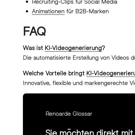
Recruiting-Clips für Social Media
Animationen
für B2B-Marken
FAQ
Was ist
KI-Videogenerierung
?
Die automatisierte Erstellung von Videos d
Welche Vorteile bringt
KI-Videogenerie
Innovative, flexible und markengerechte V
Renoarde Glossar
Sie möchten direkt mi