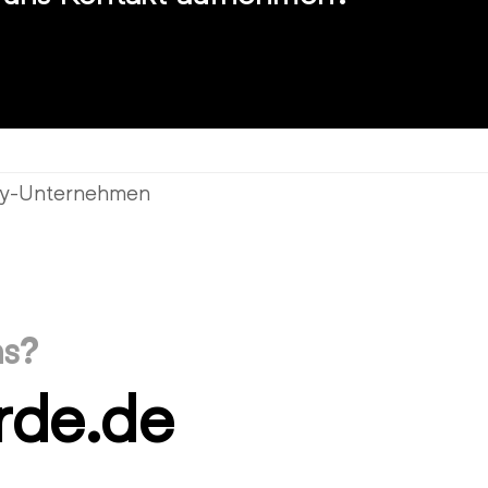
ity-Unternehmen
ns?
rde.de