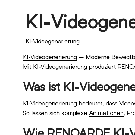
Skip
KI-Videogene
Open
Close
to
content
mobile
mobile
menu
menu
KI-Videogenerierung
KI-Videogenerierung
– Moderne Bewegtbi
Mit
KI-Videogenerierung
produziert
RENO
Was ist KI-Videogene
KI-Videogenerierung
bedeutet, dass Videos 
So lassen sich
komplexe
Animationen
, Pr
Wie RENOARDE KI-Vi