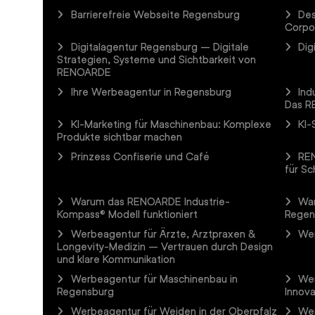
Barrierefreie Webseite Regensburg
Des
Corpo
Digitalagentur Regensburg – Digitale
Dig
Strategien, Systeme und Sichtbarkeit von
RENOARDE
Ihre Werbeagentur in Regensburg
Ind
Das R
KI-Marketing für Maschinenbau: Komplexe
KI-
Produkte sichtbar machen
Prinzess Confiserie und Café
REN
für Sc
Warum das RENOARDE Industrie-
Wa
Kompass® Modell funktioniert
Regen
Werbeagentur für Ärzte, Arztpraxen &
Wer
Longevity-Medizin – Vertrauen durch Design
und klare Kommunikation
Werbeagentur für Maschinenbau in
Wer
Regensburg
Innova
Werbeagentur für Weiden in der Oberpfalz
Wer