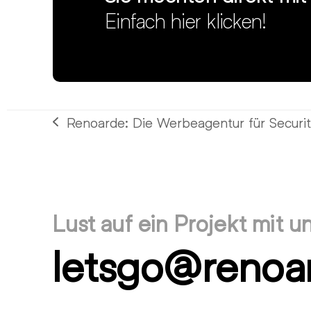
Einfach hier klicken!
Renoarde: Die Werbeagentur für Secur
vorheriger
Beitrag:
Lust auf ein Projekt mit u
letsgo@renoa