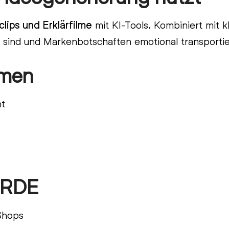
lips und Erklärfilme
mit KI-Tools. Kombiniert mit 
nt sind und Markenbotschaften emotional transporti
hmen
nt
ARDE
Shops