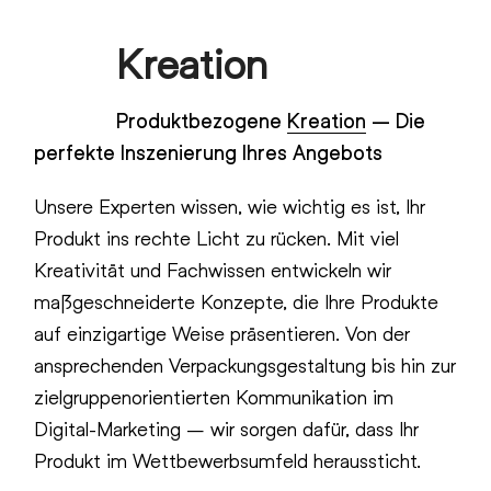
Skip
Kreation
to
Open
Close
content
mobile
mobile
Produktbezogene
Kreation
– Die
menu
menu
perfekte Inszenierung Ihres Angebots
Unsere Experten wissen, wie wichtig es ist, Ihr
Produkt ins rechte Licht zu rücken. Mit viel
Kreativität und Fachwissen entwickeln wir
maßgeschneiderte Konzepte, die Ihre Produkte
auf einzigartige Weise präsentieren. Von der
ansprechenden Verpackungsgestaltung bis hin zur
zielgruppenorientierten Kommunikation im
Digital-Marketing – wir sorgen dafür, dass Ihr
Produkt im Wettbewerbsumfeld heraussticht.