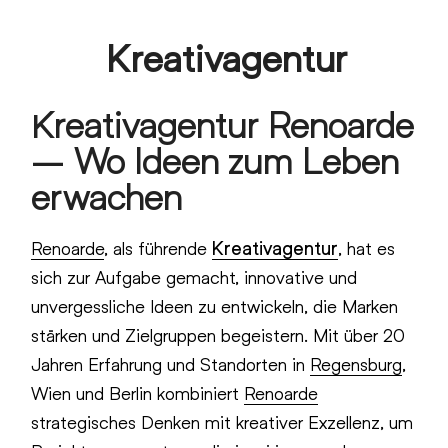
Skip
Kreativagentur
to
Open
Close
content
mobile
mobile
Kreativagentur Renoarde
menu
menu
– Wo Ideen zum Leben
erwachen
Renoarde
, als führende
Kreativagentur
, hat es
sich zur Aufgabe gemacht, innovative und
unvergessliche Ideen zu entwickeln, die Marken
stärken und Zielgruppen begeistern. Mit über 20
Jahren Erfahrung und Standorten in
Regensburg
,
Wien und Berlin kombiniert
Renoarde
strategisches Denken mit kreativer Exzellenz, um