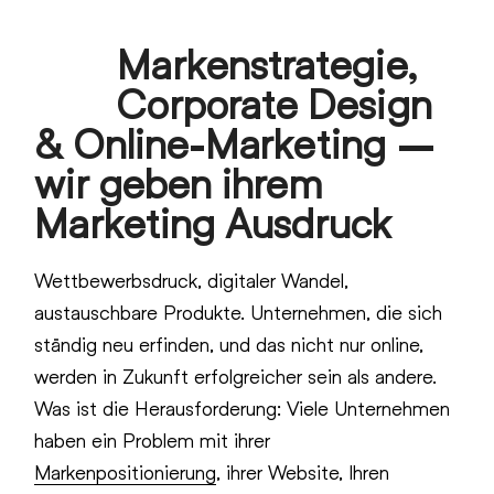
Skip
Markenstrategie,
to
Open
Close
content
Corporate Design
mobile
mobile
& Online-Marketing –
menu
menu
wir geben ihrem
Marketing Ausdruck
Wettbewerbsdruck, digitaler Wandel,
austauschbare Produkte. Unternehmen, die sich
ständig neu erfinden, und das nicht nur online,
werden in Zukunft erfolgreicher sein als andere.
Was ist die Herausforderung: Viele Unternehmen
haben ein Problem mit ihrer
Markenpositionierung
, ihrer Website, Ihren