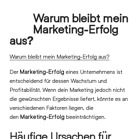
Skip
Warum bleibt mein
to
Open
Close
content
Marketing-Erfolg
mobile
mobile
aus?
menu
menu
Warum bleibt mein Marketing-Erfolg aus?
Der
Marketing-Erfolg
eines Unternehmens ist
entscheidend für dessen Wachstum und
Profitabilität. Wenn dein Marketing jedoch nicht
die gewünschten Ergebnisse liefert, könnte es an
verschiedenen Faktoren liegen, die
den
Marketing-Erfolg
beeinträchtigen.
Häufige Ursachen für