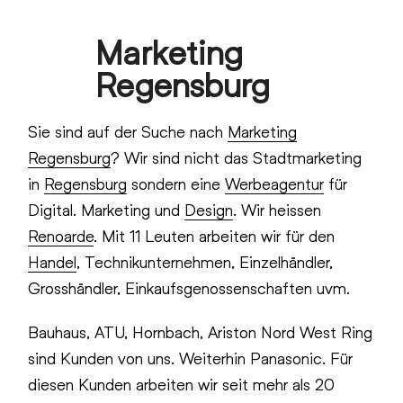
Skip
Marketing
to
Open
Close
content
Regensburg
mobile
mobile
menu
menu
Sie sind auf der Suche nach
Marketing
Regensburg
? Wir sind nicht das Stadtmarketing
in
Regensburg
sondern eine
Werbeagentur
für
Digital. Marketing und
Design
. Wir heissen
Renoarde
. Mit 11 Leuten arbeiten wir für den
Handel
, Technikunternehmen, Einzelhändler,
Grosshändler, Einkaufsgenossenschaften uvm.
Bauhaus, ATU, Hornbach, Ariston Nord West Ring
sind Kunden von uns. Weiterhin Panasonic. Für
diesen Kunden arbeiten wir seit mehr als 20