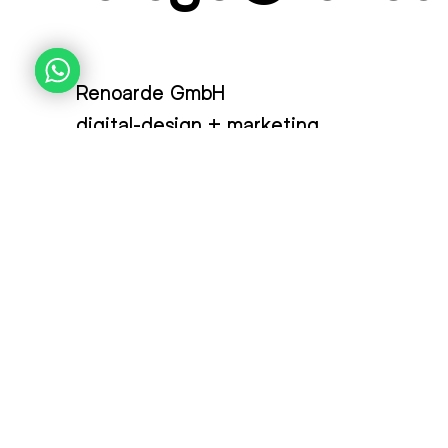
Renoarde GmbH
digital-design + marketing
Osterhofener Straße 12
93055 Regensburg
Tel.
0941 5681 3619
3D-Visualisierung & Technisches Storytelling
Ag
– Komplexität sichtbar machen