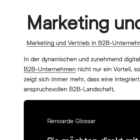
Skip
Marketing un
Open
Close
to
content
mobile
mobile
menu
menu
Marketing und Vertrieb in B2B-Unterne
In der dynamischen und zunehmend digital
B2B-Unternehmen
nicht nur ein Vorteil, 
zeigt sich immer mehr, dass eine integrie
anspruchsvollen B2B-Landschaft.
Renoarde Glossar