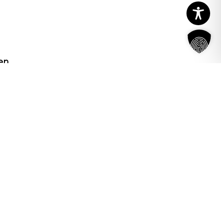
en
hn-Stra. 2a/1
Wien
1 3159321
ndung: Warum eine
Barrierefreie PDF-Dokumente erstel
ute der entscheidende
für Kommunikation, die alle erreicht