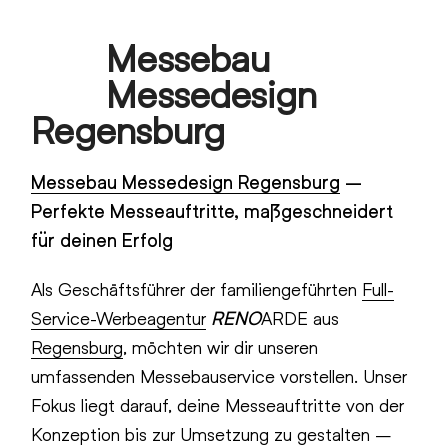
Skip
Messebau
to
Open
Close
content
Messedesign
mobile
mobile
Regensburg
menu
menu
Messebau Messedesign Regensburg
–
Perfekte Messeauftritte, maßgeschneidert
für deinen Erfolg
Als Geschäftsführer der familiengeführten
Full-
Service-Werbeagentur
RENO
ARDE aus
Regensburg
, möchten wir dir unseren
umfassenden Messebauservice vorstellen. Unser
Fokus liegt darauf, deine Messeauftritte von der
Konzeption bis zur Umsetzung zu gestalten –