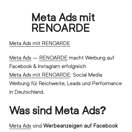
Skip
Meta Ads mit
to
Open
Close
content
RENOARDE
mobile
mobile
menu
menu
Meta Ads mit RENOARDE
Meta Ads
–
RENOARDE
macht Werbung auf
Facebook & Instagram erfolgreich
Meta Ads mit RENOARDE
: Social Media
Werbung für Reichweite, Leads und Performance
in Deutschland.
Was sind Meta Ads?
Meta Ads
sind
Werbeanzeigen auf Facebook