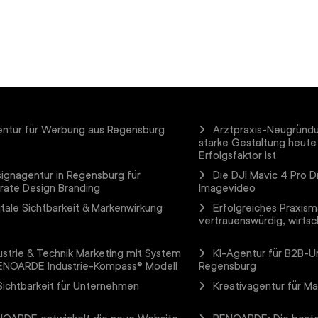
ntur für Werbung aus Regensburg
Arztpraxis-Neugründ
starke Gestaltung heute
Erfolgsfaktor ist
ignagentur in Regensburg für
Die DJI Mavic 4 Pro D
rate Design Branding
Imagevideo
itale Sichtbarkeit & Markenwirkung
Erfolgreiches Praxism
vertrauenswürdig, wirtsch
ustrie & Technik Marketing mit System
KI-Agentur für B2B-
ENOARDE Industrie-Kompass® Modell
Regensburg
Sichtbarkeit für Unternehmen
Kreativagentur für M
OARDE entwickelt die neue Website
RENOARDE: Die beste