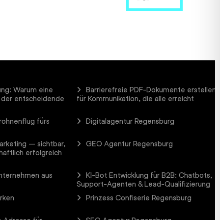
ung: Warum eine
Barrierefreie PDF-Dokumente erstellen
 der entscheidende
für Kommunikation, die alle erreicht
rohnenflug fürs
Digitalagentur Regensburg
arketing – sichtbar,
GEO Agentur Regensburg
aftlich erfolgreich
Unternehmen aus
KI-Bot Entwicklung für B2B: Chatbots,
Support-Agenten & Lead-Qualifizierung
arken
Prinzess Confiserie Regensburg
 Adresse für
SEO Agentur Regensburg