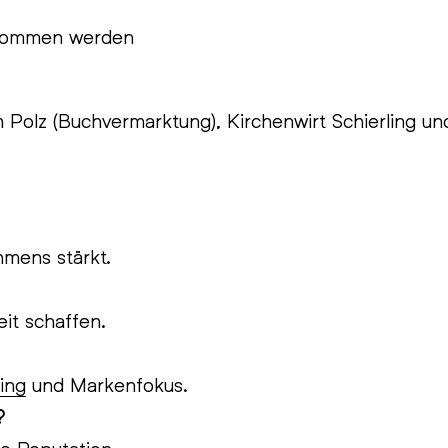
enommen werden
 Polz (Buchvermarktung), Kirchenwirt Schierling und
hmens stärkt.
eit schaffen.
ling
und Markenfokus.
?