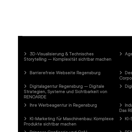
3D-Visualisierung & Technisches
Age
Storytelling – Komplexität sichtbar machen
Barrierefreie Webseite Regensburg
Des
Corpo
Digitalagentur Regensburg – Digitale
Dig
Strategien, Systeme und Sichtbarkeit von
RENOARDE
Ihre Werbeagentur in Regensburg
Ind
Das R
KI-Marketing für Maschinenbau: Komplexe
KI-
Produkte sichtbar machen
Prinzess Confiserie und Café
REN