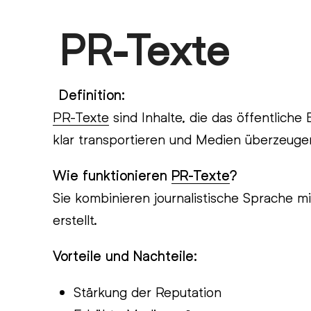
Skip
PR-Texte
Open
Close
to
content
mobile
mobile
menu
menu
Definition:
PR-Texte
sind Inhalte, die das öffentliche
klar transportieren und Medien überzeuge
Wie funktionieren
PR-Texte
?
Sie kombinieren journalistische Sprache 
erstellt.
Vorteile und Nachteile:
Stärkung der Reputation