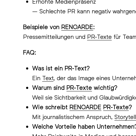
Erhöhte Medienpräsenz
– Schlechte PR kann negativ wahrg
Beispiele von
RENOARDE
:
Pressemitteilungen und
PR-Texte
für Team
FAQ:
Was ist ein PR-Text?
Ein
Text
, der das Image eines Unterne
Warum sind
PR-Texte
wichtig?
Weil sie Sichtbarkeit und Glaubwürdigk
Wie schreibt
RENOARDE
PR-Texte
?
Mit journalistischem Anspruch,
Storytel
Welche Vorteile haben Unternehmen