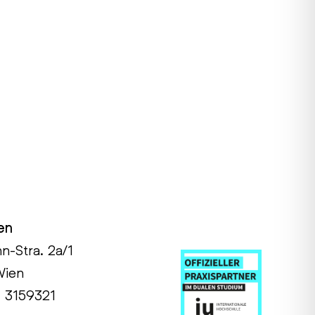
en
hn-Stra. 2a/1
Wien
1 3159321