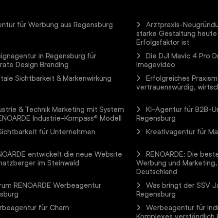
ntur für Werbung aus Regensburg
Arztpraxis-Neugründ
starke Gestaltung heute
Erfolgsfaktor ist
ignagentur in Regensburg für
Die DJI Mavic 4 Pro D
rate Design Branding
Imagevideo
itale Sichtbarkeit & Markenwirkung
Erfolgreiches Praxism
vertrauenswürdig, wirtsch
ustrie & Technik Marketing mit System
KI-Agentur für B2B-
ENOARDE Industrie-Kompass® Modell
Regensburg
Sichtbarkeit für Unternehmen
Kreativagentur für M
OARDE entwickelt die neue Website
RENOARDE: Die beste
hatzberger im Steinwald
Werbung und Marketing,
Deutschland
rum RENOARDE Werbeagentur
Was bringt der SSV Ja
sburg
Regensburg
beagentur für Cham
Werbeagentur für Ind
Komplexes verständlich