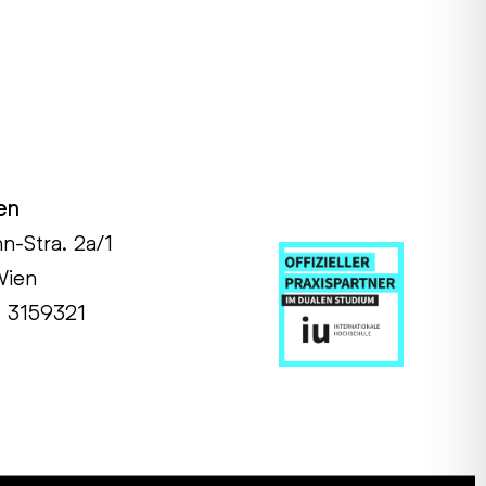
en
hn-Stra. 2a/1
Wien
1 3159321