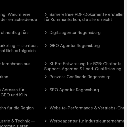
ung: Warum eine
Barrierefreie PDF-Dokumente erstellen
 der entscheidende
für Kommunikation, die alle erreicht
rohnenflug fürs
Digitalagentur Regensburg
arketing – sichtbar,
GEO Agentur Regensburg
aftlich erfolgreich
Unternehmen aus
KI-Bot Entwicklung für B2B: Chatbots,
Support-Agenten & Lead-Qualifizierung
arken
Prinzess Confiserie Regensburg
 Adresse für
SEO Agentur Regensburg
 GEO und KI in
hn für die Region
Website-Performance & Vertriebs-Che
ustrie & Technik –
Werbeagentur für Industrieunternehme
 kommunizieren