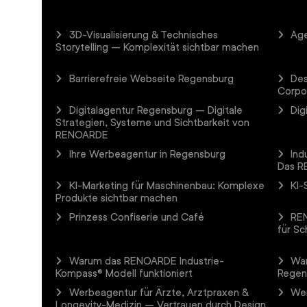
3D-Visualisierung & Technisches
Age
Storytelling – Komplexität sichtbar machen
Barrierefreie Webseite Regensburg
Des
Corpo
Digitalagentur Regensburg – Digitale
Dig
Strategien, Systeme und Sichtbarkeit von
RENOARDE
Ihre Werbeagentur in Regensburg
Ind
Das R
KI-Marketing für Maschinenbau: Komplexe
KI-
Produkte sichtbar machen
Prinzess Confiserie und Café
REN
für Sc
Warum das RENOARDE Industrie-
Wa
Kompass® Modell funktioniert
Regen
Werbeagentur für Ärzte, Arztpraxen &
Wer
Longevity-Medizin – Vertrauen durch Design