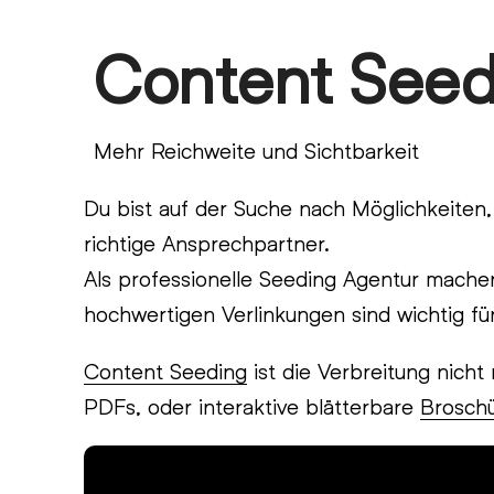
Skip
Content Seed
Open
Close
to
content
mobile
mobile
menu
menu
Mehr Reichweite und Sichtbarkeit
Du bist auf der Suche nach Möglichkeiten,
richtige Ansprechpartner.
Als professionelle Seeding Agentur machen
hochwertigen Verlinkungen sind wichtig fü
Content Seeding
ist die Verbreitung nicht
PDFs, oder interaktive blätterbare
Brosch