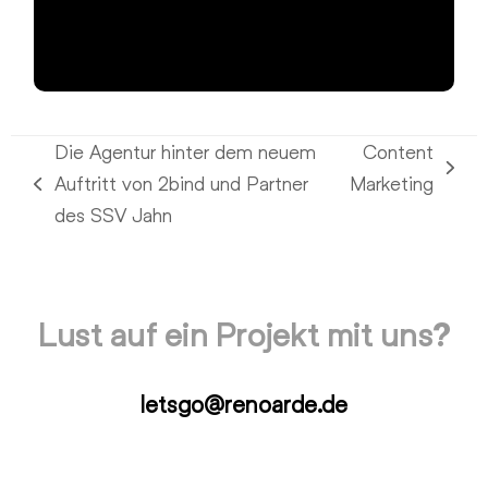
Die Agentur hinter dem neuem
Content
Nächster
Auftritt von 2bind und Partner
Marketing
vorheriger
Beitrag:
des SSV Jahn
Beitrag:
Lust auf ein Projekt mit uns?
letsgo@renoarde.de