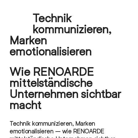
Skip
Technik
to
Open
Close
content
kommunizieren,
mobile
mobile
Marken
menu
menu
emotionalisieren
Wie RENOARDE
mittelständische
Unternehmen sichtbar
macht
Technik kommunizieren, Marken
emotionalisieren – wie RENOARDE