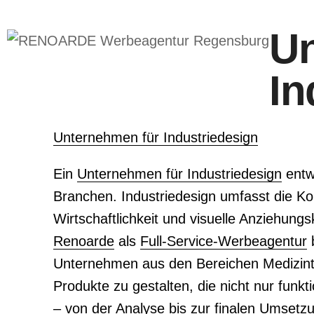
Skip
Un
Open
Close
to
content
mobile
mobile
In
menu
menu
Unternehmen für Industriedesign
Ein
Unternehmen für Industriedesign
entwi
Branchen. Industriedesign umfasst die K
Wirtschaftlichkeit und visuelle Anziehung
Renoarde
als
Full-Service-Werbeagentur
b
Unternehmen aus den Bereichen Medizin
Produkte zu gestalten, die nicht nur fun
– von der Analyse bis zur finalen Umsetz