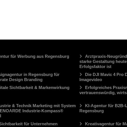
ntur für Werbung aus Regensburg
Arztpraxis-Neugrün
starke Gestaltung heut
Erfolgsfaktor ist
ignagentur in Regensburg für
Die DJI Mavic 4 Pro 
rate Design Branding
Imagevideo
itale Sichtbarkeit & Markenwirkung
Erfolgreiches Praxism
vertrauenswürdig, wirtsc
ustrie & Technik Marketing mit System
KI-Agentur für B2B-
ENOARDE Industrie-Kompass®
Regensburg
l
Sichtbarkeit für Unternehmen
Kreativagentur für M