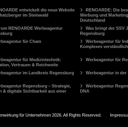
OARDE entwickelt die neue Website
RENOARDE: Die best
chatzberger im Steinwald
Werbung und Marketing
Deutschland
rum RENOARDE Werbeagentur
Was bringt der SSV J
sburg
Regensburg
rbeagentur für Cham
Werbeagentur für Ind
Komplexes verständlic
beagentur für Medizintechnik:
Werbeagentur für R
ation, Vertrauen & Reichweite
beagentur im Landkreis Regensburg
Werbeagentur in der
beagentur Regensburg – Strategie,
Werbeagentur Regens
 & digitale Sichtbarkeit aus einer
DNA
kenwirkung für Unternehmen
2026. All Rights Reserved.
Impress