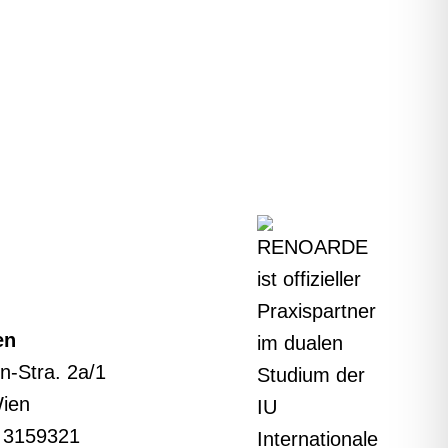
en
n-Stra. 2a/1
ien
1 3159321