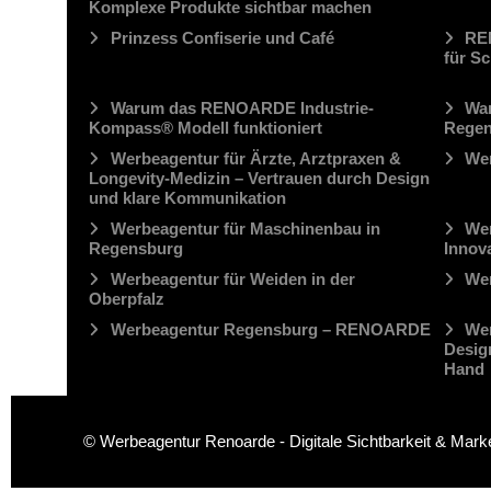
Komplexe Produkte sichtbar machen
Prinzess Confiserie und Café
REN
für S
Warum das RENOARDE Industrie-
Wa
Kompass® Modell funktioniert
Regen
Werbeagentur für Ärzte, Arztpraxen &
We
Longevity-Medizin – Vertrauen durch Design
und klare Kommunikation
Werbeagentur für Maschinenbau in
Wer
Regensburg
Innov
Werbeagentur für Weiden in der
Wer
Oberpfalz
Werbeagentur Regensburg – RENOARDE
Wer
Design
Hand
©
Werbeagentur Renoarde - Digitale Sichtbarkeit & Mar