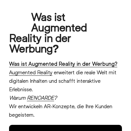
Skip
Was ist
to
Open
Close
content
Augmented
mobile
mobile
Reality in der
menu
menu
Werbung?
Was ist Augmented Reality in der Werbung?
Augmented Reality
erweitert die reale Welt mit
digitalen Inhalten und schafft interaktive
Erlebnisse.
Warum
RENOARDE
?
Wir entwickeln AR-Konzepte, die Ihre Kunden
begeistern.