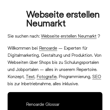
Skip
Webseite erstellen
to
Open
Close
content
Neumarkt
mobile
mobile
menu
menu
Sie suchen nach:
Webseite erstellen Neumarkt
?
Willkommen bei
Renoarde
– Experten für
Digitalmarketing, Gestaltung und Produktion. Von
Webseiten über Shops bis zu Schulungsportalen
und Jobportalen – alles in unserem Repertoire.
Konzept,
Text
,
Fotografie
, Programmierung,
SEO
bis zur Inbetriebnahme, alles inklusive.
Renoarde Glossar