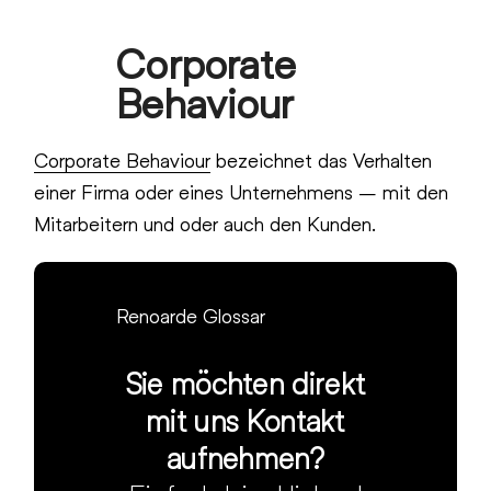
Skip
Corporate
to
Open
Close
content
Behaviour
mobile
mobile
menu
menu
Corporate Behaviour
bezeichnet das Verhalten
einer Firma oder eines Unternehmens – mit den
Mitarbeitern und oder auch den Kunden.
Renoarde Glossar
Sie möchten direkt
mit uns Kontakt
aufnehmen?