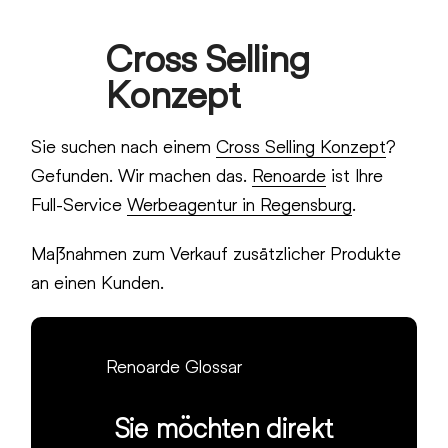
Skip
Cross Selling
to
Open
Close
content
Konzept
mobile
mobile
menu
menu
Sie suchen nach einem
Cross Selling Konzept
?
Gefunden. Wir machen das.
Renoarde
ist Ihre
Full-Service
Werbeagentur in Regensburg
.
Maßnahmen zum Verkauf zusätzlicher Produkte
an einen Kunden.
Renoarde Glossar
Sie möchten direkt