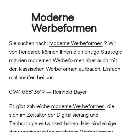
Skip
Moderne
to
Open
Close
content
Werbeformen
mobile
mobile
menu
menu
Sie suchen nach:
Moderne Werbeformen
? Wir
von
Renoarde
können Ihnen die richtige Strategie
mit den modernen Werbeformen aber auch mit
den klassischen Werbeformen aufbauen. Einfach
mal anrufen bei uns.
0941 56813619 – Reinhold Bayer
Es gibt zahlreiche
moderne Werbeformen
, die
sich im Zeitalter der Digitalisierung und
Technologie entwickelt haben. Hier sind einige
der prominentesten modernen Werbeformen: