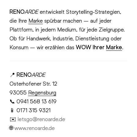
RENO
ARDE
entwickelt Storytelling-Strategien,
die Ihre
Marke
spürbar machen – auf jeder
Plattform, in jedem Medium, für jede Zielgruppe.
Ob für Handwerk, Industrie, Dienstleistung oder
Konsum – wir erzählen das
WOW Ihrer
Marke
.
📍
RENO
ARDE
Osterhofener Str. 12
93055
Regensburg
📞 0941 568 13 619
📱 0171 315 9321
✉️
letsgo@renoarde.de
🌐
www.renoarde.de