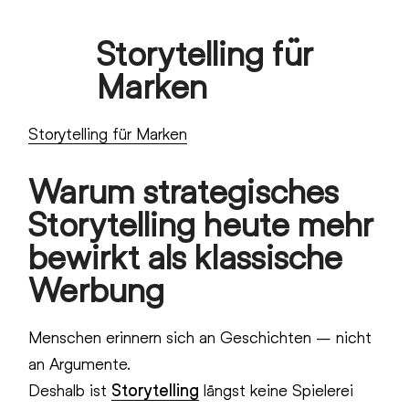
Skip
Storytelling für
to
Open
Close
content
Marken
mobile
mobile
menu
menu
Storytelling für Marken
Warum strategisches
Storytelling heute mehr
bewirkt als klassische
Werbung
Menschen erinnern sich an Geschichten – nicht
an Argumente.
Deshalb ist
Storytelling
längst keine Spielerei